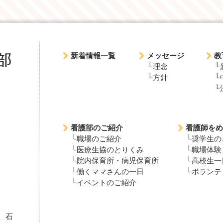
新着情報一覧
メッセージ
教
└理念
└
└方針
└
└
看護部のご紹介
看護師をめ
└職場のご紹介
└奨学生の
└医療生協のとりくみ
└職場体験
└院内保育所・病児保育所
└高校生一
└働くママさんの一日
└ボランテ
└イベントのご紹介
、石